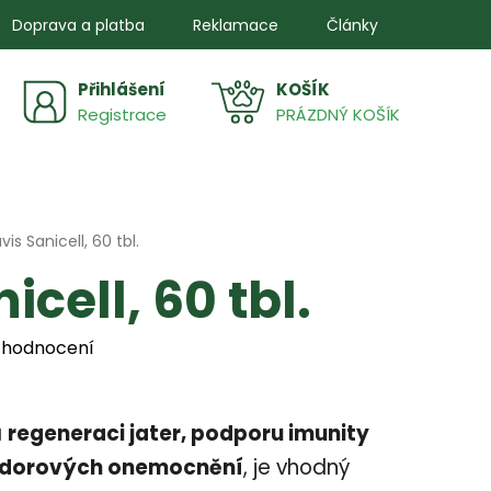
Doprava a platba
Reklamace
Články
Přihlášení
NÁKUPNÍ
Registrace
PRÁZDNÝ KOŠÍK
KOŠÍK
vis Sanicell, 60 tbl.
icell, 60 tbl.
 hodnocení
a
regeneraci jater, podporu imunity
dorových onemocnění
, je vhodný