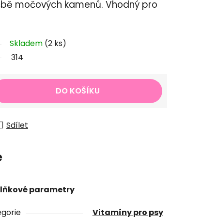
léčbě močových kamenů. Vhodný pro
Skladem
(2 ks)
314
DO KOŠÍKU
Sdílet
e
lňkové parametry
gorie
Vitamíny pro psy