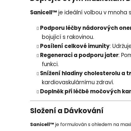
Sanicell™
je ideální volbou v mnoha 
Podporu léčby nádorových on
bojující s rakovinou.
Posílení celkové imunity
: Udržu
Regeneraci a podporu jater
: Po
funkci.
Snížení hladiny cholesterolu a t
kardiovaskulárnímu zdraví.
Doplněk při léčbě močových k
Složení a Dávkování
Sanicell™
je formulován s ohledem na maxi