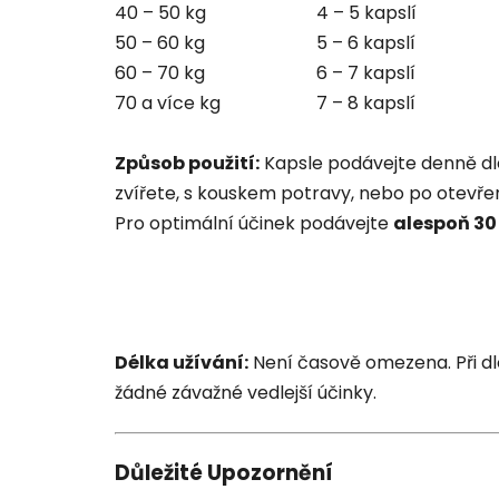
40 – 50 kg
4 – 5 kapslí
50 – 60 kg
5 – 6 kapslí
60 – 70 kg
6 – 7 kapslí
70 a více kg
7 – 8 kapslí
Způsob použití:
Kapsle
podávejte denně dl
zvířete, s kouskem potravy, nebo po otevře
Pro optimální účinek podávejte
alespoň 30
Délka užívání:
Není časově omezena. Při 
žádné závažné vedlejší účinky.
Důležité Upozornění