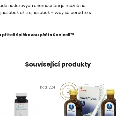
adě nádorových onemocnění je možné na
jnásobek až trojnásobek – vždy se poraďte s
říteli špičkovou péči s Sanicell™
Související produkty
Kód:
224