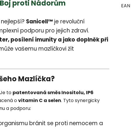
 Boj proti Nádorům
EAN
 nejlepší?
Sanicell™
je revoluční
mplexní podporu pro jejich zdraví.
ter, posílení imunity a jako doplněk při
může vašemu mazlíčkovi žít
ašeho Mazlíčka?
 Je to
patentovaná směs Inositolu, IP6
acená o
vitamin C a selen
. Tyto synergicky
nu a podporu:
organismu bránit se proti nemocem a