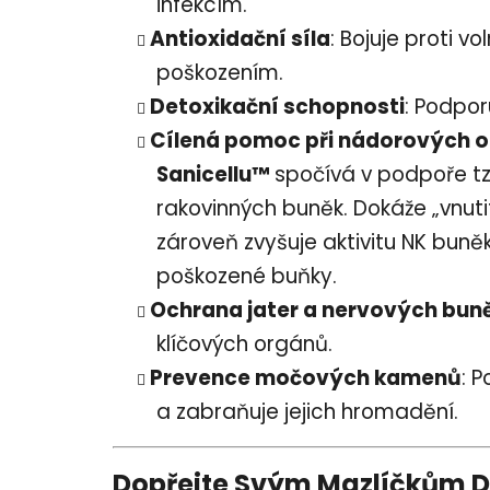
infekcím.
Antioxidační síla
: Bojuje proti 
poškozením.
Detoxikační schopnosti
: Podpor
Cílená pomoc při nádorových
Sanicellu™
spočívá v podpoře tz
rakovinných buněk. Dokáže „vnuti
zároveň zvyšuje aktivitu NK buněk 
poškozené buňky.
Ochrana jater a nervových bun
klíčových orgánů.
Prevence močových kamenů
: 
a zabraňuje jejich hromadění.
Dopřejte Svým Mazlíčkům Dl