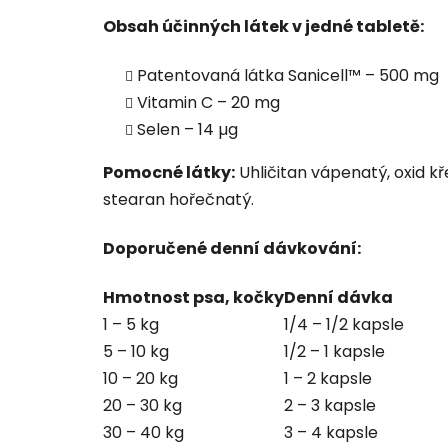
Obsah účinných látek v jedné tabletě:
Patentovaná látka Sanicell™ – 500 mg
Vitamin C – 20 mg
Selen – 14 µg
Pomocné látky:
Uhličitan vápenatý, oxid kře
stearan hořečnatý.
Doporučené denní dávkování:
Hmotnost psa, kočky
Denní dávka
1 – 5 kg
1/4 – 1/2 kapsle
5 – 10 kg
1/2 – 1 kapsle
10 – 20 kg
1 – 2 kapsle
20 – 30 kg
2 – 3 kapsle
30 – 40 kg
3 – 4 kapsle