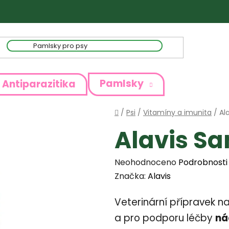
Pamlsky
Antiparazitika
Domů
/
Psi
/
Vitamíny a imunita
/
Ala
Alavis San
Průměrné
Neohodnoceno
Podrobnosti
hodnocení
Značka:
Alavis
produktu
Veterinární přípravek n
je
0,0
a pro podporu léčby
ná