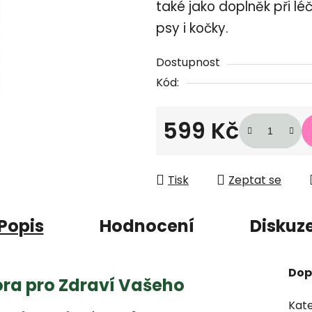
z
také jako doplněk při 
5
psy i kočky.
hvězdiček.
Dostupnost
Kód:
599 Kč
Měrná cena:
Tisk
Zeptat se
Popis
Hodnocení
Diskuz
Dop
ra pro Zdraví Vašeho
Kate