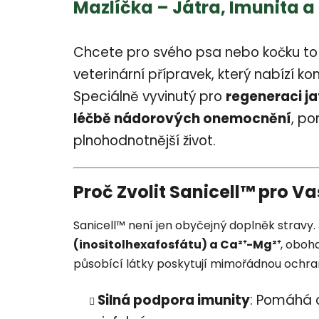
Mazlíčka – Játra, Imunita a
Chcete pro svého psa nebo kočku to
veterinární přípravek, který nabízí ko
Speciálně vyvinutý pro
regeneraci ja
léčbě nádorových onemocnění
, po
plnohodnotnější život.
Proč Zvolit Sanicell™ pro V
Sanicell™ není jen obyčejný doplněk stravy.
(inositolhexa­fosfátu) a Ca²⁺-Mg²⁺
, oboh
působící látky poskytují mimořádnou ochra
Silná podpora imunity
: Pomáhá 