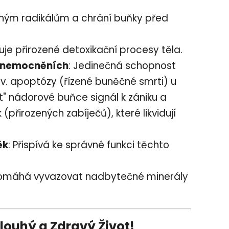
volným radikálům a chrání buňky před
uje přirozené detoxikační procesy těla.
 onemocněních
: Jedinečná schopnost
v. apoptózy (řízené buněčné smrti) u
t" nádorové buňce signál k zániku a
(přirozených zabíječů), které likvidují
ěk
: Přispívá ke správné funkci těchto
Pomáhá vyvazovat nadbytečné minerály
ouhý a Zdravý Život!