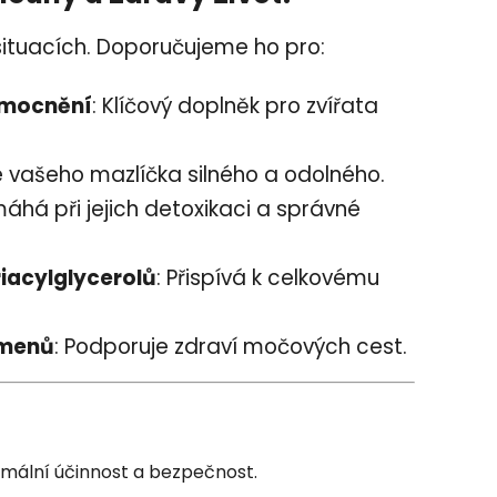
situacích. Doporučujeme ho pro:
emocnění
: Klíčový doplněk pro zvířata
je vašeho mazlíčka silného a odolného.
máhá při jejich detoxikaci a správné
riacylglycerolů
: Přispívá k celkovému
amenů
: Podporuje zdraví močových cest.
mální účinnost a bezpečnost.