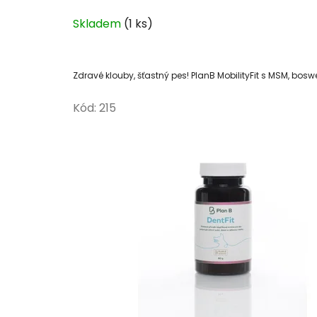
Průměrné
a
Skladem
(1 ks)
hodnocení
v
produktu
je
Zdravé klouby, šťastný pes! PlanB MobilityFit s MSM, bosw
y
5,0
z
Kód:
215
p
5
hvězdiček.
r
o
p
s
y