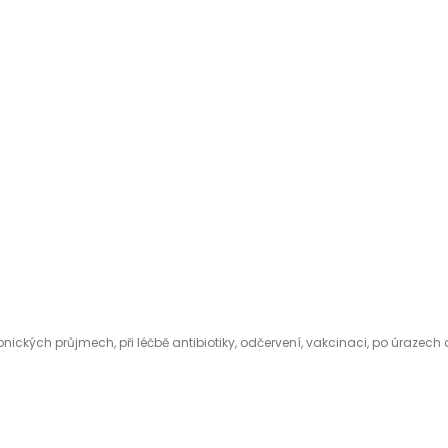
ronických průjmech, při léčbě antibiotiky, odčervení, vakcinaci, po úrazech a