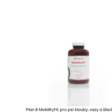
o
p
l
ň
k
y
s
t
r
Plan B MobilityFit pro psí klouby, vazy a šla