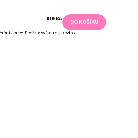
519 Kč
DO KOŠÍKU
hrání klouby. Dopřejte svému pejskovi to...