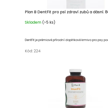
a
Plan B DentFit pro psí zdraví zubů a dásní. 
k
Průměrné
Skladem
(>5 ks)
hodnocení
o
produktu
je
č
DentFit je prémiové přírodní doplňkové krmivo pro psy p
5,0
k
z
Kód:
224
5
y
hvězdiček.