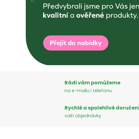
i
a
l
i
s
t
Rádi vám pomůžeme
a
na e-mailu i telefonu
n
Rychlé a spolehlivé doručen
a
vaší objednávky
d