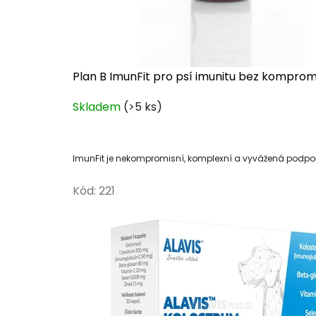
Plan B ImunFit pro psí imunitu bez komprom
Průměrné
Skladem
(>5 ks)
hodnocení
produktu
je
ImunFit je nekompromisní, komplexní a vyvážená podpora
5,0
z
Kód:
221
5
hvězdiček.