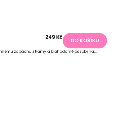
249 Kč
DO KOŠÍKU
říjemnému zápachu z tlamy a blahodárně působí na...