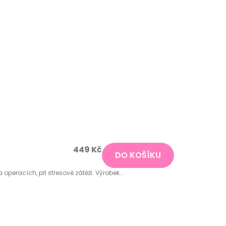
449 Kč
DO KOŠÍKU
 operacích, při stresové zátěži. Výrobek...