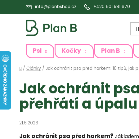
Přejít
info@planbshop.cz
+420 601 581 670
na
obsah
Psi
Kočky
Plan B
Domů
/
Články
/
Jak ochránit psa před horkem: 10 tipů, jak p
Jak ochránit psa
přehřátí a úpalu
21.6.2026
Jak ochránit psa před horkem?
Základem j