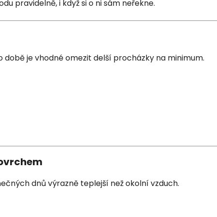
u pravidelně, i když si o ni sám neřekne.
 této době je vhodné omezit delší procházky na minimum.
povrchem
ečných dnů výrazně teplejší než okolní vzduch.