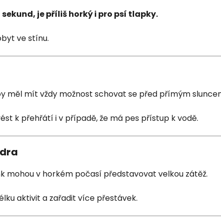
kund, je příliš horký i pro psí tlapky.
byt ve stínu.
s by měl mít vždy možnost schovat se před přímým slunce
st k přehřátí i v případě, že má pes přístup k vodě.
edra
ink mohou v horkém počasí představovat velkou zátěž.
lku aktivit a zařadit více přestávek.