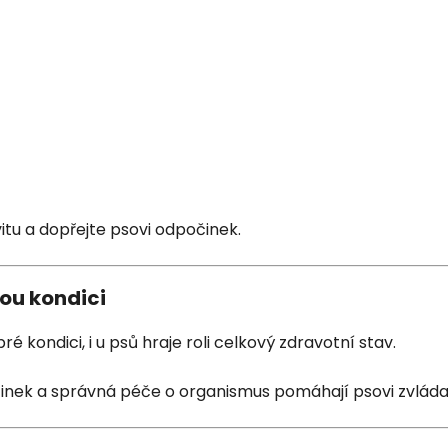
itu a dopřejte psovi odpočinek.
ou kondici
bré kondici, i u psů hraje roli celkový zdravotní stav.
očinek a správná péče o organismus pomáhají psovi zvlád