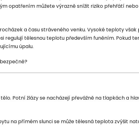
m opatřením můžete výrazně snížit riziko přehřátí nebo 
procházek a času stráveného venku. Vysoké teploty však p
psi regulují tělesnou teplotu především funěním. Pokud t
ujícímu úpalu.
y bezpečně?
lo. Potní žlázy se nacházejí převážně na tlapkách a hlavní
tu na přímém slunci se může tělesná teplota zvýšit natol