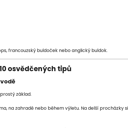
s, francouzský buldoček nebo anglický buldok.
 10 osvědčených tipů
é vodě
rostý základ.
 doma, na zahradě nebo během výletu. Na delší procházky 