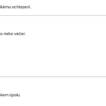
dkému ochlazení.
no nebo večer.
ikem úpalu.