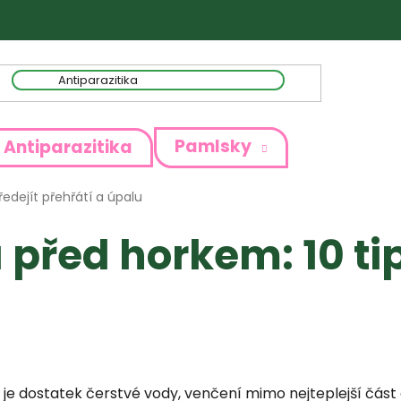
Pamlsky
Antiparazitika
ředejít přehřátí a úpalu
 před horkem: 10 tip
e dostatek čerstvé vody, venčení mimo nejteplejší část d