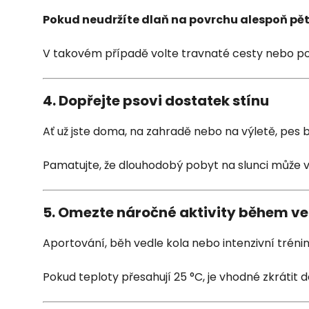
Pokud neudržíte dlaň na povrchu alespoň pět se
V takovém případě volte travnaté cesty nebo po
4. Dopřejte psovi dostatek stínu
Ať už jste doma, na zahradě nebo na výletě, pe
Pamatujte, že dlouhodobý pobyt na slunci může vé
5. Omezte náročné aktivity během v
Aportování, běh vedle kola nebo intenzivní trén
Pokud teploty přesahují 25 °C, je vhodné zkrátit dé