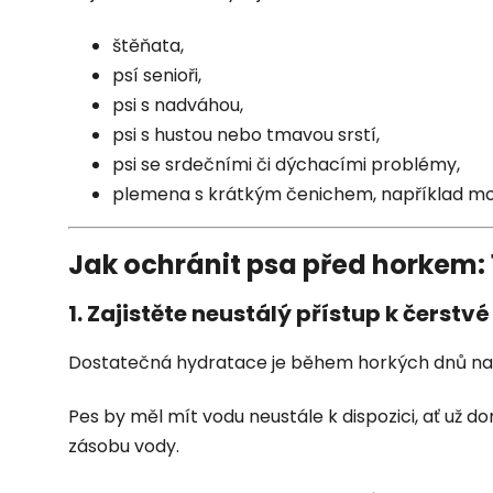
štěňata,
psí senioři,
psi s nadváhou,
psi s hustou nebo tmavou srstí,
psi se srdečními či dýchacími problémy,
plemena s krátkým čenichem, například mop
Jak ochránit psa před horkem:
1. Zajistěte neustálý přístup k čerstv
Dostatečná hydratace je během horkých dnů nap
Pes by měl mít vodu neustále k dispozici, ať už
zásobu vody.