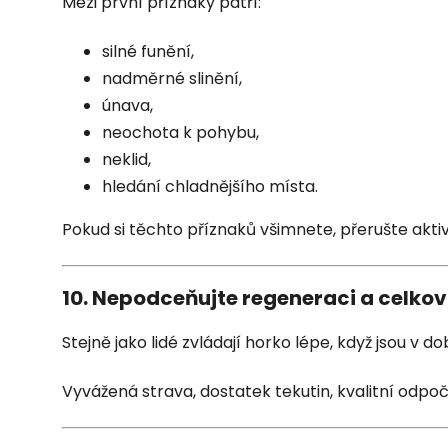
Mezi první příznaky patří:
silné funění,
nadměrné slinění,
únava,
neochota k pohybu,
neklid,
hledání chladnějšího místa.
Pokud si těchto příznaků všimnete, přerušte aktiv
10. Nepodceňujte regeneraci a celkov
Stejně jako lidé zvládají horko lépe, když jsou v do
Vyvážená strava, dostatek tekutin, kvalitní odp