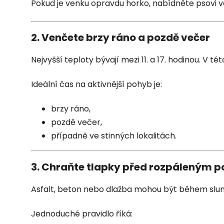
Pokud je venku opravdu horko, nabídněte psovi vod
2. Venčete brzy ráno a pozdě večer
Nejvyšší teploty bývají mezi 11. a 17. hodinou. V
Ideální čas na aktivnější pohyb je:
brzy ráno,
pozdě večer,
případně ve stinných lokalitách.
3. Chraňte tlapky před rozpáleným 
Asfalt, beton nebo dlažba mohou být během slun
Jednoduché pravidlo říká: