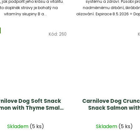
 jak podpořit jeho krásu a vitalitu.
systému a zdraví. Působí pro
to doplněk stravy je bohatý na
nadměrnému drbání, škrábán
vitamíny skupiny B a...
olizování. Expirace 8.5.2026 = Dop
Kód:
260
nilove Dog Soft Snack
Carnilove Dog Crun
mon with Thyme Small
Snack Salmon wit
Bite 200 g
Blueberries 200g
Skladem
(5 ks)
Skladem
(5 ks)