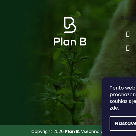
Z
á
Kont
p
a
t
í
Tento web 
procházení
souhlas s j
zde
.
Nastave
Copyright 2026
Plan B
. Všechna práva vyhrazena