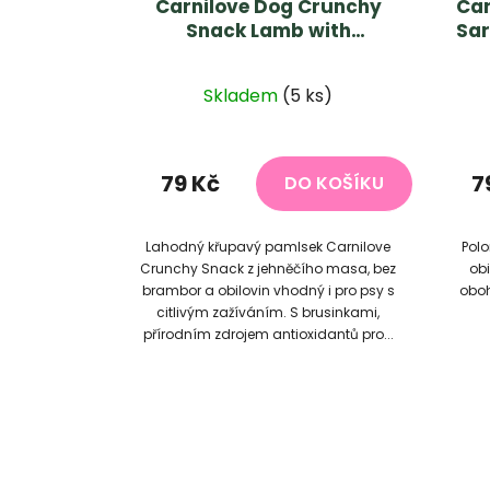
Carnilove Dog Crunchy
Car
Snack Lamb with
Sar
Cranberries 200g
Skladem
(5 ks)
79 Kč
7
DO KOŠÍKU
Lahodný křupavý pamlsek Carnilove
Pol
Crunchy Snack z jehněčího masa, bez
obi
brambor a obilovin vhodný i pro psy s
oboh
citlivým zažíváním. S brusinkami,
přírodním zdrojem antioxidantů pro...