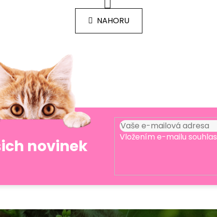
O
r
v
á
l
NAHORU
n
á
k
d
o
v
a
á
c
n
í
í
p
r
v
k
y
Vložením e-mailu souhlas
v
šich novinek
ý
p
i
PŘIHLÁSIT
s
SE
u