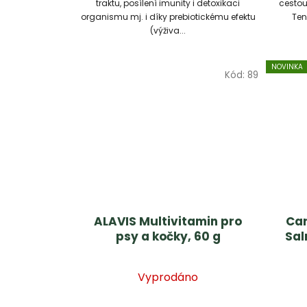
traktu, posílení imunity i detoxikaci
cestou,
organismu mj. i díky prebiotickému efektu
Ten
(výživa...
NOVINKA
Kód:
89
ALAVIS Multivitamin pro
Car
psy a kočky, 60 g
Sal
Vyprodáno