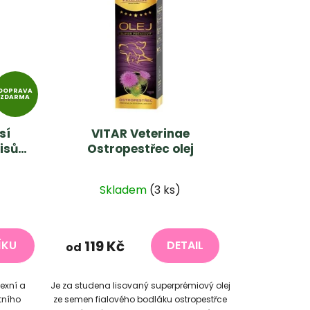
o
d
u
k
t
DOPRAVA
ů
ZDARMA
sí
VITAR Veterinae
isů.
Ostropestřec olej
Průměrné
Skladem
(3 ks)
í
hodnocení
produktu
je
119 Kč
ÍKU
DETAIL
od
5,0
z
exní a
Je za studena lisovaný superprémiový olej
5
tního
ze semen fialového bodláku ostropestřce
hvězdiček.