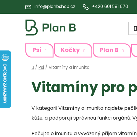
Přejít
info@planbshop.cz
+420 601 581 670
na
obsah
Psi
Kočky
Plan B
Domů
/
Psi
/
Vitamíny a imunita
Vitamíny pro 
V kategorii Vitamíny a imunita najdete pečli
kůže, a podporují správnou funkci orgánů. Vy
Pečujte o imunitu a vyvážený příjem vitamín