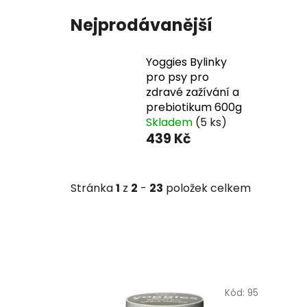
Nejprodávanější
Yoggies Bylinky
pro psy pro
zdravé zažívání a
prebiotikum 600g
Skladem
(5 ks)
439 Kč
Stránka
1
z
2
-
23
položek celkem
V
ý
Kód:
95