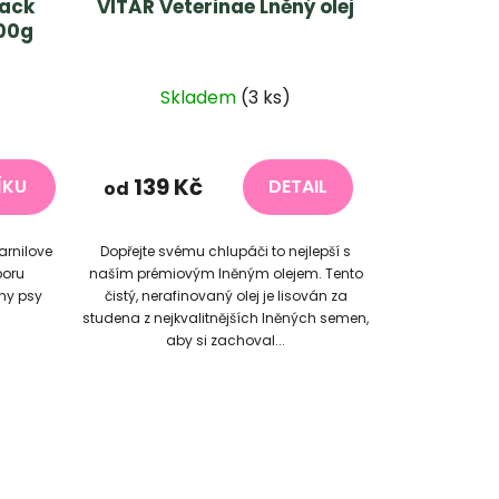
nack
VITAR Veterinae Lněný olej
200g
Skladem
(3 ks)
139 Kč
ÍKU
DETAIL
od
arnilove
Dopřejte svému chlupáči to nejlepší s
poru
naším prémiovým lněným olejem. Tento
ny psy
čistý, nerafinovaný olej je lisován za
studena z nejkvalitnějších lněných semen,
aby si zachoval...