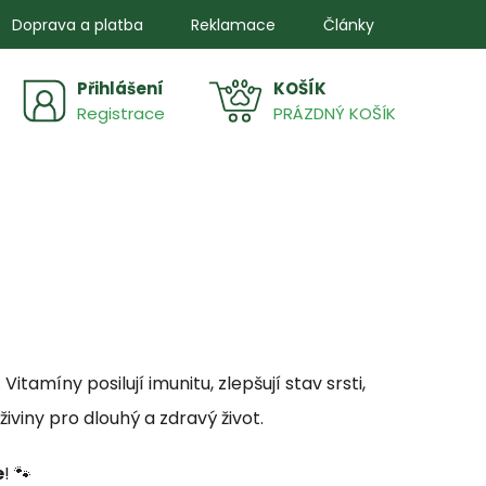
Doprava a platba
Reklamace
Články
Přihlášení
NÁKUPNÍ
Registrace
PRÁZDNÝ KOŠÍK
KOŠÍK
amíny posilují imunitu, zlepšují stav srsti,
iviny pro dlouhý a zdravý život.
e
! 🐾