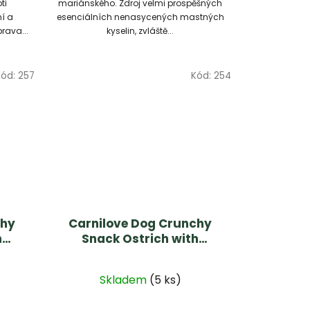
ti
mariánského. Zdroj velmi prospěšných
í a
esenciálních nenasycených mastných
rava...
kyselin, zvláště...
Kód:
257
Kód:
254
chy
Carnilove Dog Crunchy
h
Snack Ostrich with
Blackberries 200g
Skladem
(5 ks)