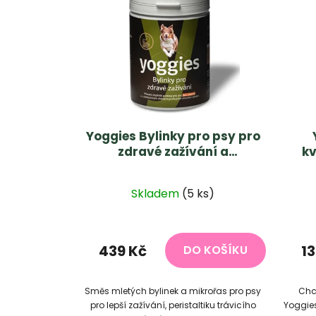
p
i
s
p
r
o
d
u
Yoggies Bylinky pro psy pro
k
zdravé zažívání a
kv
prebiotikum 600g
t
ů
Skladem
(5 ks)
439 Kč
13
DO KOŠÍKU
Směs mletých bylinek a mikrořas pro psy
Chc
pro lepší zažívání, peristaltiku trávicího
Yoggies