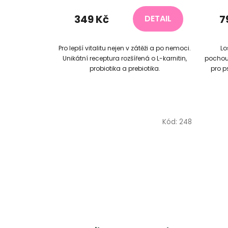
349 Kč
7
DETAIL
Pro lepší vitalitu nejen v zátěži a po nemoci.
Lo
Unikátní receptura rozšířená o L-karnitin,
pochout
probiotika a prebiotika.
pro p
Kód:
248