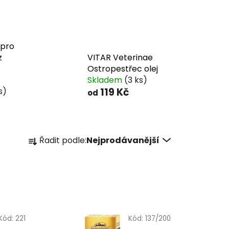
 pro
z
VITAR Veterinae
Ostropestřec olej
Skladem
(3 ks)
s)
119 Kč
od
Ř
Řadit podle:
Nejprodávanější
a
z
e
n
í
p
Kód:
221
Kód:
137/200
r