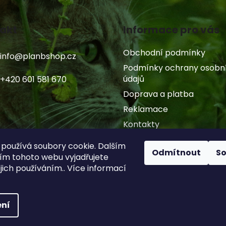
akt
Informace pro vás
Obchodní podmínky
info
@
planbshop.cz
Podmínky ochrany osobn
údajů
+420 601 581 670
Doprava a platba
Reklamace
Kontakty
Články
používá soubory cookie. Dalším
Odmítnout
S
m tohoto webu vyjadřujete
ejich používáním.. Více informací
ní
.