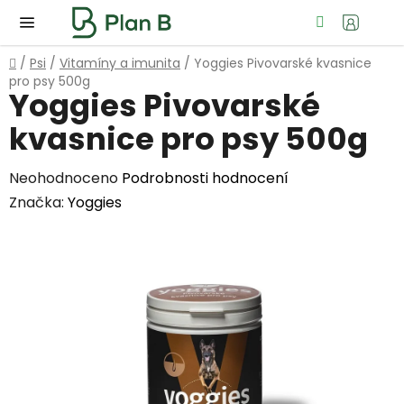
Přejít
Hledat
NÁ
na
KOŠ
obsah
Domů
/
Psi
/
Vitamíny a imunita
/
Yoggies Pivovarské kvasnice
pro psy 500g
Yoggies Pivovarské
kvasnice pro psy 500g
Průměrné
Neohodnoceno
Podrobnosti hodnocení
hodnocení
Značka:
Yoggies
produktu
je
0,0
z
5
hvězdiček.