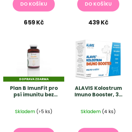
DO KOŠÍKU
DO KOŠÍKU
659 Kč
439 Kč
DOPRAVA ZDARMA
Plan B ImunFit pro
ALAVIS Kolostrum
psí imunitu bez
Imuno Booster, 30
kompromisů. 200g
tbl
Průměrné
Skladem
(>5 ks)
Skladem
(4 ks)
hodnocení
produktu
je