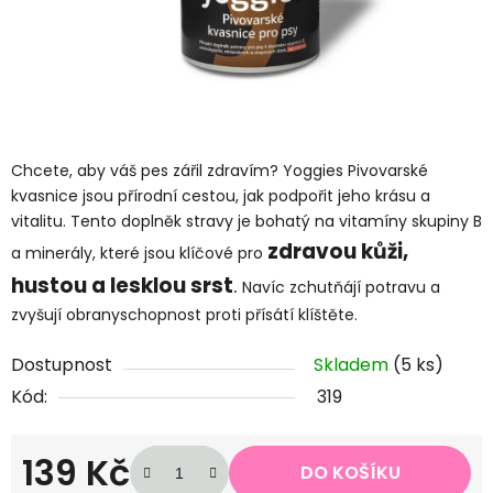
Chcete, aby váš pes zářil zdravím? Yoggies Pivovarské
kvasnice jsou přírodní cestou, jak podpořit jeho krásu a
vitalitu. Tento doplněk stravy je bohatý na vitamíny skupiny B
zdravou kůži,
a minerály, které jsou klíčové pro
hustou a lesklou srst
.
Navíc zchutňájí potravu a
zvyšují obranyschopnost proti přísátí klíštěte.
Dostupnost
Skladem
(5 ks)
Kód:
319
139 Kč
DO KOŠÍKU