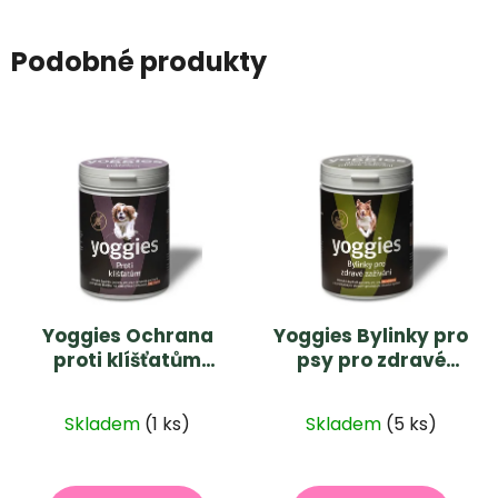
Podobné produkty
Yoggies Ochrana
Yoggies Bylinky pro
proti klíšťatům
psy pro zdravé
500g
zažívání a
prebiotikum 600g
Skladem
(1 ks)
Skladem
(5 ks)