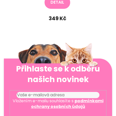
DETAIL
349 Kč
Přihlaste se k odběru
našich novinek
Vložením e-mailu souhlasíte s
podmínkami
ochrany osobních údajů