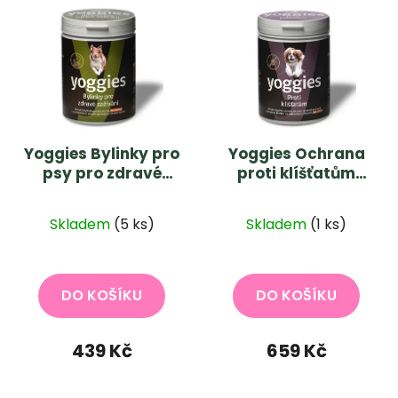
Yoggies Bylinky pro
Yoggies Ochrana
psy pro zdravé
proti klíšťatům
zažívání a
500g
prebiotikum 600g
Skladem
(5 ks)
Skladem
(1 ks)
DO KOŠÍKU
DO KOŠÍKU
439 Kč
659 Kč