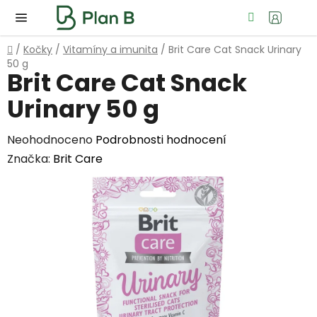
Přejít
Hledat
NÁ
na
KOŠ
obsah
Domů
/
Kočky
/
Vitamíny a imunita
/
Brit Care Cat Snack Urinary
50 g
Brit Care Cat Snack
Urinary 50 g
Průměrné
Neohodnoceno
Podrobnosti hodnocení
hodnocení
Značka:
Brit Care
produktu
je
0,0
z
5
hvězdiček.