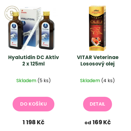
Hyalutidin DC Aktiv
VITAR Veterinae
2 x 125ml
Lososový olej
Průměrné
Průměrné
Skladem
(5 ks)
Skladem
(4 ks)
hodnocení
hodnocení
produktu
produktu
je
je
DO KOŠÍKU
DETAIL
5,0
5,0
z
z
1 198 Kč
169 Kč
od
5
5
hvězdiček.
hvězdiček.