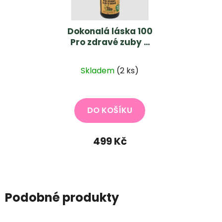
Dokonalá láska 100
Pro zdravé zuby a
dásně koček a
fretek 20 ml
Skladem
(2 ks)
DO KOŠÍKU
499 Kč
Podobné produkty