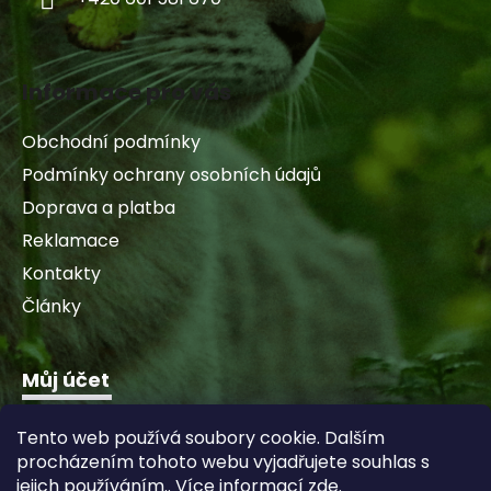
Informace pro vás
Obchodní podmínky
Podmínky ochrany osobních údajů
Doprava a platba
Reklamace
Kontakty
Články
Můj účet
Přihlásit se
Tento web používá soubory cookie. Dalším
Registrace
procházením tohoto webu vyjadřujete souhlas s
Historie objednávek
jejich používáním.. Více informací
zde
.