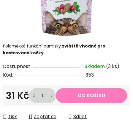
Poloměkké funkční pamlsky
zvláště vhodné pro
kastrované kočky.
Dostupnost
Skladem
(3 ks)
Kód:
353
31 Kč
DO KOŠÍKU
Měrná cena:
Tisk
Zeptat se
Sdílet