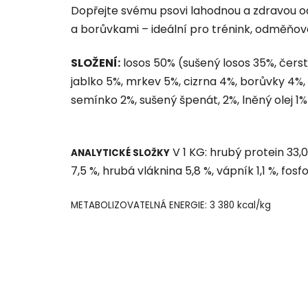
Dopřejte svému psovi lahodnou a zdravou 
a borůvkami – ideální pro trénink, odměňová
SLOŽENÍ:
losos 50% (sušený losos 35%, čerst
jablko 5%, mrkev 5%, cizrna 4%, borůvky 4%,
semínko 2%, sušený špenát, 2%, lněný olej 1%
V 1 KG: hrubý protein 33,0
ANALYTICKÉ SLOŽKY
7,5 %, hrubá vláknina 5,8 %, vápník 1,1 %, fos
METABOLIZOVATELNÁ ENERGIE: 3 380 kcal/kg