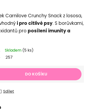
k Carnilove Crunchy Snack z lososa,
 vhodný
i pro citlivé psy
. S borůvkami,
oxidantů pro
posílení imunity a
Skladem
(5 ks)
257
DO KOŠÍKU
Sdílet
e