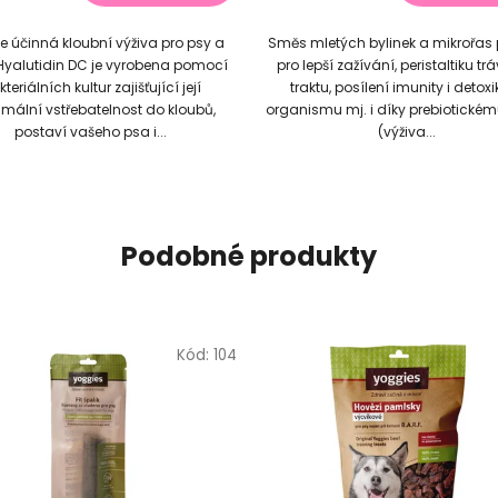
z
 účinná kloubní výživa pro psy a
Směs mletých bylinek a mikrořas 
5
Hyalutidin DC je vyrobena pomocí
pro lepší zažívání, peristaltiku tr
hvězdiček.
teriálních kultur zajišťující její
traktu, posílení imunity i detox
mální vstřebatelnost do kloubů,
organismu mj. i díky prebiotickém
postaví vašeho psa i...
(výživa...
Podobné produkty
Kód:
104