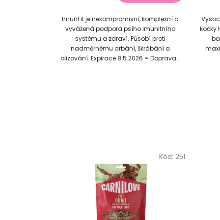
z
ImunFit je nekompromisní, komplexní a
Vysoce
5
vyvážená podpora psího imunitního
kočky 
hvězdiček.
systému a zdraví. Působí proti
bak
nadměrnému drbání, škrábání a
maxi
olizování. Expirace 8.5.2026 = Doprava...
Kód:
251