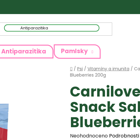
Pamlsky
Antiparazitika
Domů
/
Psi
/
Vitamíny a imunita
/
Ca
Blueberries 200g
Carnilov
Snack Sa
Blueberri
Průměrné
Neohodnoceno
Podrobnosti