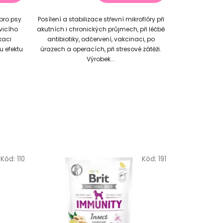
pro psy
Posílení a stabilizace střevní mikroflóry při
ávicího
akutních i chronických průjmech, při léčbě
ikaci
antibiotiky, odčervení, vakcinaci, po
u efektu
úrazech a operacích, při stresové zátěži.
Výrobek...
Kód:
110
Kód:
191