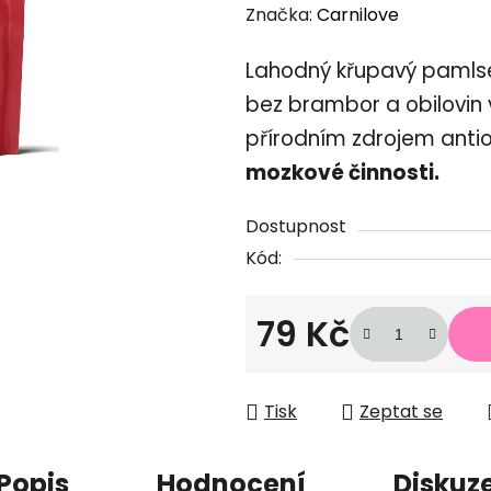
hodnocení
Značka:
Carnilove
produktu
Lahodný křupavý pamlse
je
0,0
bez brambor a obilovin
z
přírodním zdrojem anti
5
mozkové činnosti.
hvězdiček.
Dostupnost
Kód:
79 Kč
Měrná cena:
Tisk
Zeptat se
Popis
Hodnocení
Diskuz