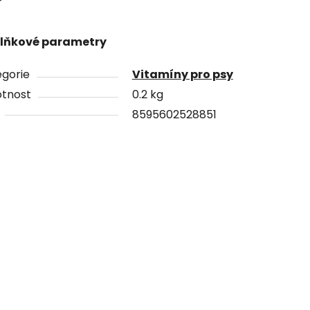
lňkové parametry
gorie
Vitamíny pro psy
tnost
0.2 kg
8595602528851