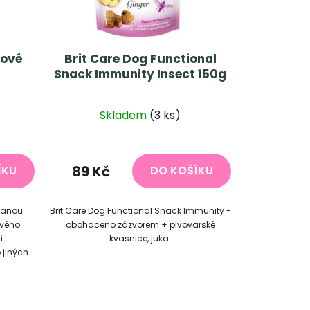
kové
Brit Care Dog Functional
Snack Immunity Insect 150g
Skladem
(3 ks)
89 Kč
ÍKU
DO KOŠÍKU
vanou
Brit Care Dog Functional Snack Immunity -
ového
obohaceno zázvorem + pivovarské
í
kvasnice, juka.
 jiných