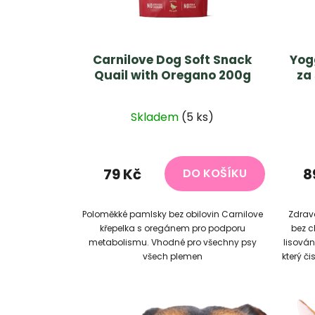
Carnilove Dog Soft Snack
Yogg
Quail with Oregano 200g
za
Skladem
(5 ks)
79 Kč
8
DO KOŠÍKU
Poloměkké pamlsky bez obilovin Carnilove
Zdrav
křepelka s oregánem pro podporu
bez c
metabolismu. Vhodné pro všechny psy
lisován
všech plemen
který či