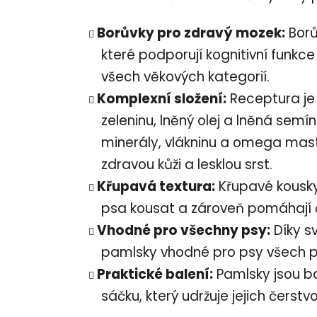
Borůvky pro zdravý mozek:
Borů
které podporují kognitivní funkce
všech věkových kategorií.
Komplexní složení:
Receptura je 
zeleninu, lněný olej a lněná semín
minerály, vlákninu a omega mastn
zdravou kůži a lesklou srst.
Křupavá textura:
Křupavé kousky
psa kousat a zároveň pomáhají či
Vhodné pro všechny psy:
Díky sv
pamlsky vhodné pro psy všech pl
Praktické balení:
Pamlsky jsou b
sáčku, který udržuje jejich čerst