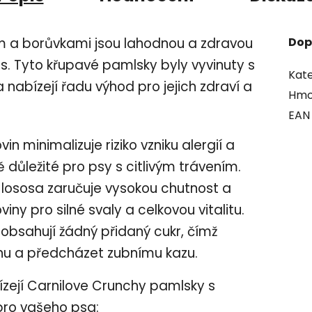
m a borůvkami jsou lahodnou a zdravou
Dop
s. Tyto křupavé pamlsky byly vyvinuty s
Kate
nabízejí řadu výhod pro jejich zdraví a
Hmo
EAN
n minimalizuje riziko vzniku alergií a
ě důležité pro psy s citlivým trávením.
lososa zaručuje vysokou chutnost a
iny pro silné svaly a celkovou vitalitu.
bsahují žádný přidaný cukr, čímž
hu a předcházet zubnímu kazu.
ízejí Carnilove Crunchy pamlsky s
pro vašeho psa: