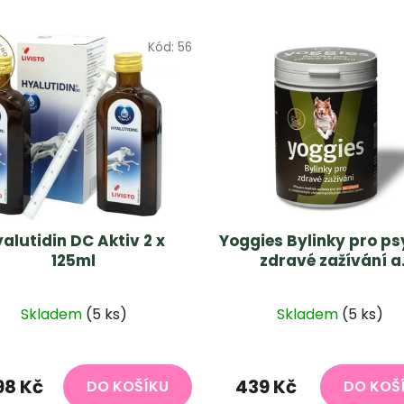
Kód:
56
alutidin DC Aktiv 2 x
Yoggies Bylinky pro ps
125ml
zdravé zažívání a
prebiotikum 600g
Průměrné
Skladem
(5 ks)
Skladem
(5 ks)
hodnocení
produktu
je
198 Kč
439 Kč
DO KOŠÍKU
DO KOŠ
5,0