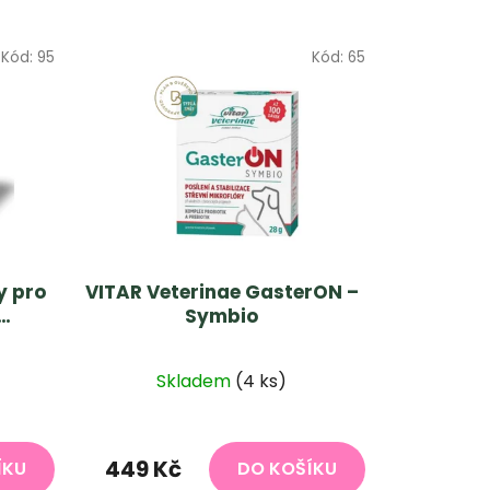
Kód:
95
Kód:
65
y pro
VITAR Veterinae GasterON –
Symbio
Skladem
(4 ks)
449 Kč
ÍKU
DO KOŠÍKU