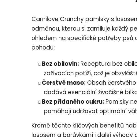
Carnilove Crunchy pamlsky s losose
odměnou, kterou si zamiluje každý pe
ohledem na specifické potřeby psů a 
pohodu:
Bez obilovin:
Receptura bez obilovi
zažívacích potíží, což je obzvlášt
Čerstvé maso:
Obsah čerstvého 
dodává esenciální živočišné bílkov
Bez přidaného cukru:
Pamlsky neo
pomáhají udržovat optimální vá
Kromě těchto klíčových benefitů nab
lososem a borůvkami i další výhody 