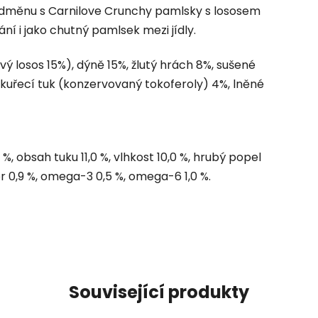
odměnu s Carnilove Crunchy pamlsky s lososem
ní i jako chutný pamlsek mezi jídly.
vý losos 15%), dýně 15%, žlutý hrách 8%, sušené
 kuřecí tuk (konzervovaný tokoferoly) 4%, lněné
 %, obsah tuku 11,0 %, vlhkost 10,0 %, hrubý popel
for 0,9 %, omega-3 0,5 %, omega-6 1,0 %.
Související produkty