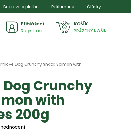
Doprava a platba
Reklamace
Články
Přihlášení
NÁKUPNÍ
Registrace
PRÁZDNÝ KOŠÍK
KOŠÍK
rnilove Dog Crunchy Snack Salmon with
e Dog Crunchy
lmon with
es 200g
 hodnocení