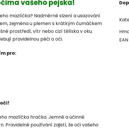
 očima vašeho pejska!
Dop
šeho mazlíčka? Nadměrné slzení a usazování
Kate
lémem, zejména u plemen s krátkým čumáčkem
é prostředí, vítr nebo cizí tělíska v oku.
Hmo
ebují pravidelnou péči o oči.
EAN
ím pro:
oči!
eho mazlíčka hračka. Jemně a účinně
. Pravidelné používání zajistí, že oči vašeho