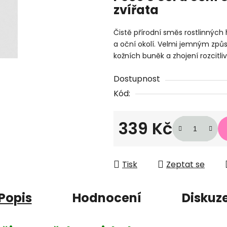
zvířata
0,0
z
Čistě přírodní směs rostlinných
5
a oční okolí. Velmi jemným způ
hvězdiček.
kožních buněk a zhojení rozcitli
Dostupnost
Kód:
339 Kč
Měrná cena:
Tisk
Zeptat se
Popis
Hodnocení
Diskuz