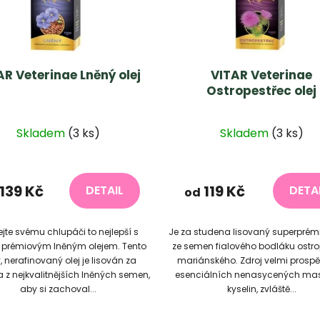
AR Veterinae Lněný olej
VITAR Veterinae
Ostropestřec olej
Průměrné
Skladem
(3 ks)
Skladem
(3 ks)
hodnocen
produktu
je
139 Kč
119 Kč
DETAIL
DETA
od
5,0
z
jte svému chlupáči to nejlepší s
Je za studena lisovaný superprémi
5
prémiovým lněným olejem. Tento
ze semen fialového bodláku ostro
hvězdiček.
ý, nerafinovaný olej je lisován za
mariánského. Zdroj velmi prosp
 z nejkvalitnějších lněných semen,
esenciálních nenasycených ma
aby si zachoval...
kyselin, zvláště...