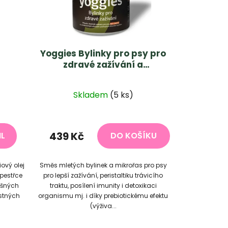
Yoggies Bylinky pro psy pro
zdravé zažívání a
prebiotikum 600g
Skladem
(5 ks)
í
439 Kč
IL
DO KOŠÍKU
ový olej
Směs mletých bylinek a mikrořas pro psy
pestřce
pro lepší zažívání, peristaltiku trávicího
ěšných
traktu, posílení imunity i detoxikaci
stných
organismu mj. i díky prebiotickému efektu
(výživa...