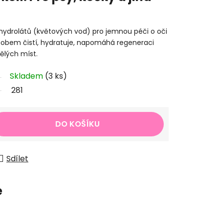
 hydrolátů (květových vod) pro jemnou péči o oči
sobem čistí, hydratuje, napomáhá regeneraci
vělých míst.
Skladem
(3 ks)
281
DO KOŠÍKU
Sdílet
e