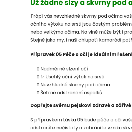
Už žádné slzy a skvrny pod
Trápí vás nevzhledné skvrny pod očima va
očního výtoku na srsti jsou častým prob
nebo velkýma očima. Na vině může být i prašn
Stejně jako my, i naši chlupatí kamarádi potř
Přípravek 05 Péče o oči je ideálním řešen
Nadměrné slzení očí
✨ Uschlý oční výtok na srsti
Nevzhledné skvrny pod očima
Šetrné odstranění ospalků
Dopřejte svému pejskovi zdravé a zářivé 
S přípravkem Láska 05 bude péče o oči vaš
odstraníte nečistoty a zabráníte vzniku skvrn