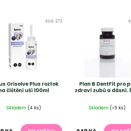
Kód:
272
K
us Orisolve Plus roztok
Plan B DentFit pro p
na čištění uší 100ml
zdraví zubů a dásní.
Průměrné
Skladem
(4 ks)
Skladem
(>5 ks)
hodnocen
produktu
je