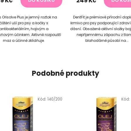
9 Kč
249 Kč
DO KOŠÍKU
DO KOŠ
5,0
z
 Orisolve Plus je jemný roztok na
DentFit je prémiové přírodní dop
5
čištění uší pro psy a kočky s
krmivo pro psy podporující zdraví
hvězdiček.
antibakteriálním, hojivým a
dásní. Obsažené aktivní složky boju
ísňovým účinkem. Aktivně rozpouští
nepříjemnému zápachu z tla
maz a účinně zklidňuje.
blahodárně působí na...
Podobné produkty
Kód:
140/200
Kód: