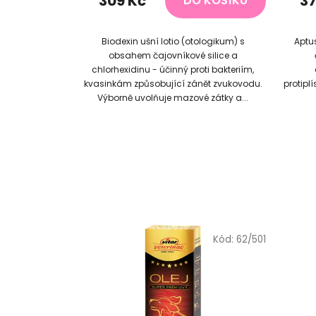
309 Kč
37
DO KOŠÍKU
Biodexin ušní lotio (otologikum) s
Aptus
obsahem čajovníkové silice a
chlorhexidinu - účinný proti bakteriím,
kvasinkám způsobující zánět zvukovodu.
protipl
Výborně uvolňuje mazové zátky a...
Kód:
62/501