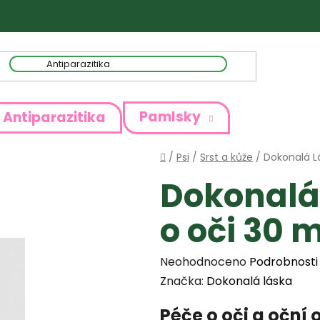
Pamlsky
Antiparazitika
Domů
/
Psi
/
Srst a kůže
/
Dokonalá L
Dokonalá
o oči 30 m
Průměrné
Neohodnoceno
Podrobnosti
hodnocení
Značka:
Dokonalá láska
produktu
Péče o oči a oční o
je