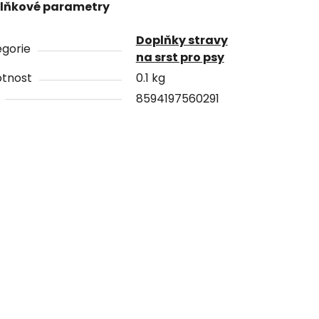
lňkové parametry
Doplňky stravy
gorie
na srst pro psy
tnost
0.1 kg
8594197560291