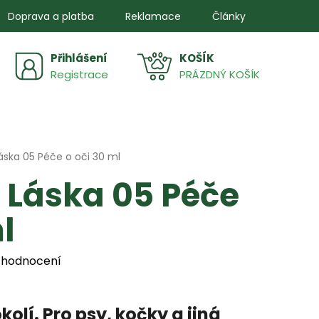
Doprava a platba
Reklamace
Články
Přihlášení
NÁKUPNÍ
Registrace
PRÁZDNÝ KOŠÍK
KOŠÍK
áska 05 Péče o oči 30 ml
 Láska 05 Péče
l
 hodnocení
kolí. Pro psy, kočky a jiná