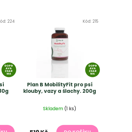
ód:
224
Kód:
215
DOPR
DOPR
AVA
AVA
ZDAR
ZDAR
MA
MA
sí
Plan B MobilityFit pro psí
 80g
klouby, vazy a šlachy. 200g
Průměrné
Skladem
(1 ks)
í
hodnocení
produktu
je