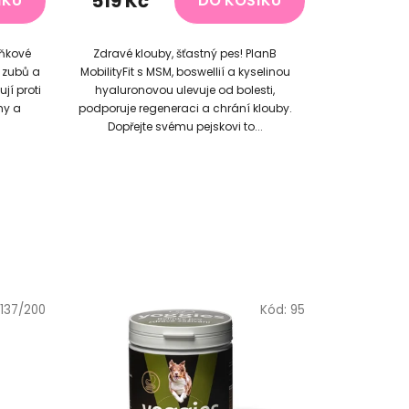
519 Kč
ÍKU
DO KOŠÍKU
5,0
z
lňkové
Zdravé klouby, šťastný pes! PlanB
5
 zubů a
MobilityFit s MSM, boswellií a kyselinou
hvězdiček.
jí proti
hyaluronovou ulevuje od bolesti,
my a
podporuje regeneraci a chrání klouby.
Dopřejte svému pejskovi to...
137/200
Kód:
95