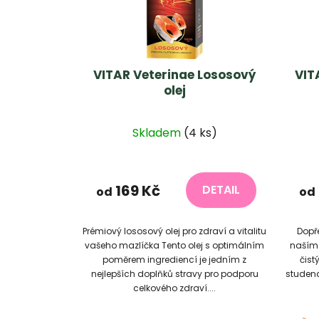
VITAR Veterinae Lososový
VIT
olej
Průměrné
Skladem
(4 ks)
hodnocení
produktu
je
169 Kč
DETAIL
od
od
5,0
z
Prémiový lososový olej pro zdraví a vitalitu
Dopře
5
vašeho mazlíčka Tento olej s optimálním
naším 
hvězdiček.
poměrem ingrediencí je jedním z
čist
nejlepších doplňků stravy pro podporu
studena
celkového zdraví....