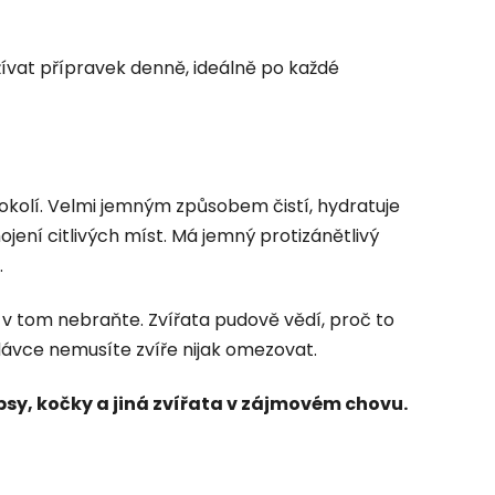
vat přípravek denně, ideálně po každé
 okolí. Velmi jemným způsobem čistí, hydratuje
ení citlivých míst. Má jemný protizánětlivý
.
 v tom nebraňte. Zvířata pudově vědí, proč to
ávce nemusíte zvíře nijak omezovat.
 psy, kočky a jiná zvířata v zájmovém chovu.