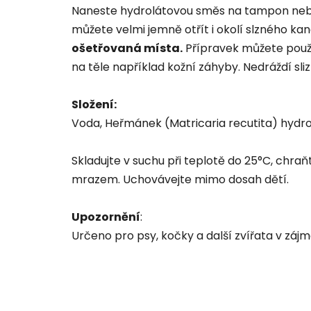
Naneste hydrolátovou směs na tampon nebo v
můžete velmi jemně otřít i okolí slzného kan
ošetřovaná místa.
Přípravek můžete použít 
na těle například kožní záhyby. Nedráždí sliz
Složení:
Voda, Heřmánek (Matricaria recutita) hydro
Skladujte v suchu při teplotě do 25°C, chr
mrazem. Uchovávejte mimo dosah dětí.
Upozornění
:
Určeno pro psy, kočky a další zvířata v zá