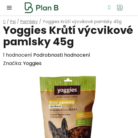
Přejít
Hledat
NÁ
na
KOŠ
obsah
Domů
/
Psi
/
Pamlsky
/
Yoggies Krůtí výcvikové pamlsky 45g
Yoggies Krůtí výcvikové
pamlsky 45g
Průměrné
1 hodnocení
Podrobnosti hodnocení
hodnocení
Značka:
Yoggies
produktu
je
5,0
z
5
hvězdiček.