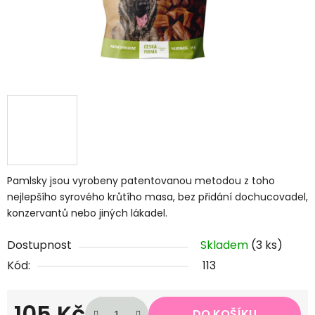
Pamlsky jsou vyrobeny patentovanou metodou z toho
nejlepšího syrového krůtího masa, bez přidání dochucovadel,
konzervantů nebo jiných lákadel.
Dostupnost
Skladem
(3 ks)
Kód:
113
105 Kč
DO KOŠÍKU