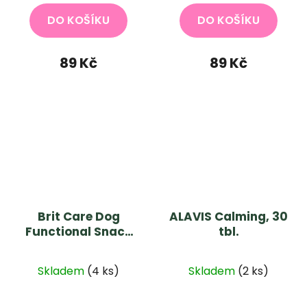
je
DO KOŠÍKU
DO KOŠÍKU
5,0
z
89 Kč
89 Kč
5
hvězdiček.
Brit Care Dog
ALAVIS Calming, 30
Functional Snack
tbl.
Antistress Shrimps
Průměrné
150g
Skladem
(4 ks)
Skladem
(2 ks)
hodnocení
produktu