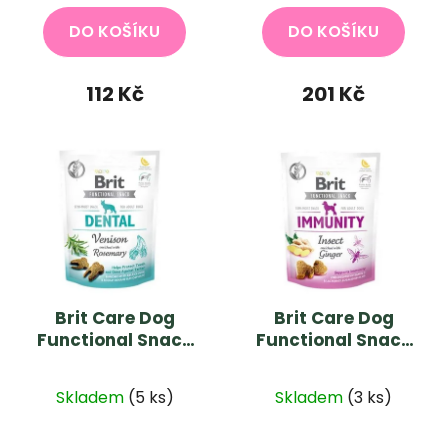
DO KOŠÍKU
DO KOŠÍKU
112 Kč
201 Kč
Brit Care Dog
Brit Care Dog
Functional Snack
Functional Snack
Dental Venison
Immunity Insect
Průměrné
150g
150g
Skladem
(5 ks)
Skladem
(3 ks)
hodnocení
produktu