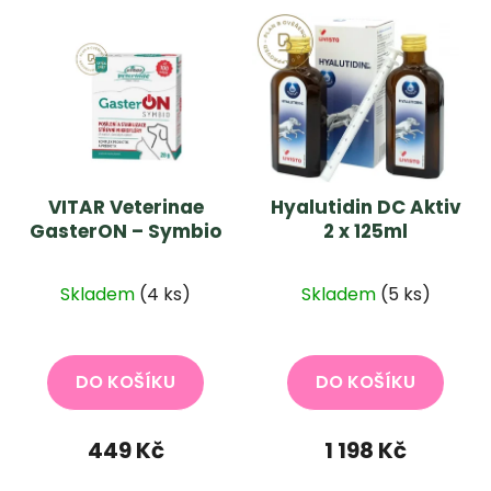
VITAR Veterinae
Hyalutidin DC Aktiv
GasterON – Symbio
2 x 125ml
Průměrné
Skladem
(4 ks)
Skladem
(5 ks)
hodnocení
produktu
je
DO KOŠÍKU
DO KOŠÍKU
5,0
z
449 Kč
1 198 Kč
5
hvězdiček.