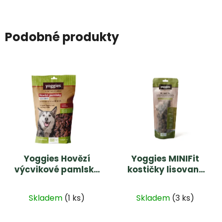
Podobné produkty
Yoggies Hovězí
Yoggies MINIFit
výcvikové pamlsky
kostičky lisované
45g
za studena pro psy
180g
Skladem
(1 ks)
Skladem
(3 ks)