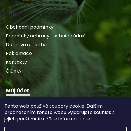
Informace pro vás
Obchodní podmínky
Podmínky ochrany osobních údajů
Doprava a platba
Reklamace
Kontakty
Články
Můj účet
Přihlásit se
Tento web používá soubory cookie. Dalším
Registrace
procházením tohoto webu vyjadřujete souhlas s
Historie objednávek
jejich používáním.. Více informací
zde
.