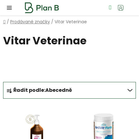
Přejít
Hledat
NÁ
na
KOŠ
obsah
Domů
/
Prodávané značky
/
Vitar Veterinae
Vitar Veterinae
OTEVŘÍT FILTR
Ř
Řadit podle:
Abecedně
a
z
V
e
ý
n
p
í
i
p