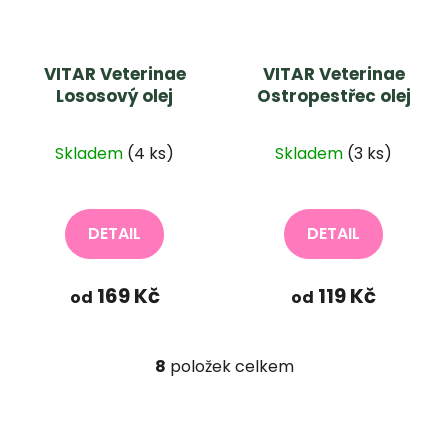
VITAR Veterinae
VITAR Veterinae
Lososový olej
Ostropestřec olej
Průměrné
Průměrné
Skladem
(4 ks)
Skladem
(3 ks)
hodnocení
hodnocení
produktu
produktu
je
je
DETAIL
DETAIL
5,0
5,0
z
z
169 Kč
119 Kč
od
od
5
5
hvězdiček.
hvězdiček.
8
položek celkem
O
v
l
á