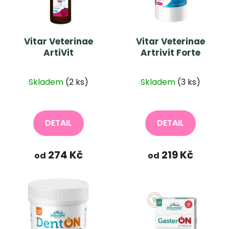
s
r
p
o
r
d
Vitar Veterinae
Vitar Veterinae
o
u
ArtiVit
Artrivit Forte
d
k
u
t
k
Skladem
(2 ks)
Skladem
(3 ks)
ů
t
ů
DETAIL
DETAIL
274 Kč
219 Kč
od
od